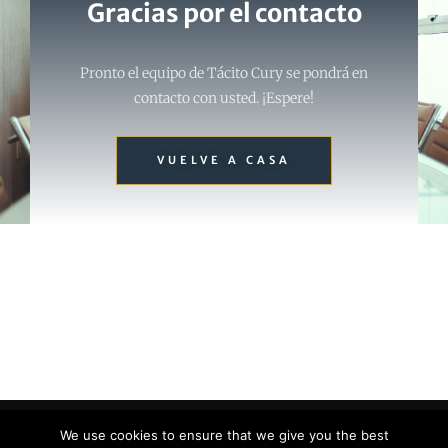
Gracias por el contacto
Pronto el equipo de Tácito Cury se pondrá en
contacto con usted. ¡Espere!
VUELVE A CASA
We use cookies to ensure that we give you the best
© Copyright 2026
Tácito Cury
. All Rights Reserved.