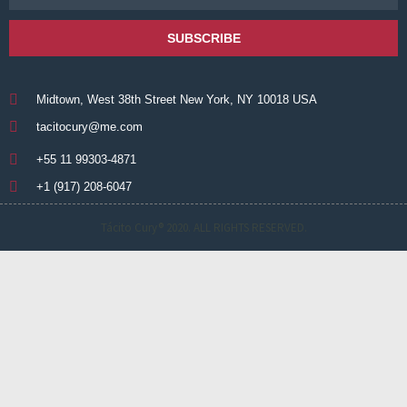
SUBSCRIBE
Midtown, West 38th Street New York, NY 10018 USA
tacitocury@me.com
+55 11 99303-4871
+1 (917) 208-6047
Tácito Cury® 2020. ALL RIGHTS RESERVED.